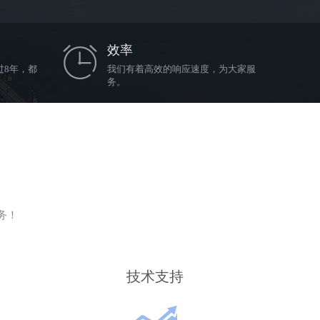
效率
过8年，都
我们有着高效的响应速度，为大家服
务。
务！
技术支持