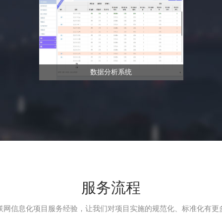
数据分析系统
服务流程
联网信息化项目服务经验，让我们对项目实施的规范化、标准化有更