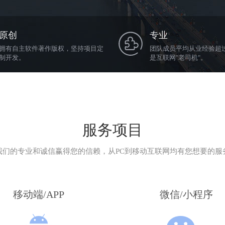
原创
专业
拥有自主软件著作版权，坚持项目定
团队成员平均从业经验超
制开发。
是互联网"老司机"。
服务项目
我们的专业和诚信赢得您的信赖，从PC到移动互联网均有您想要的服
移动端/APP
微信/小程序